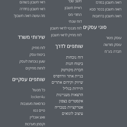
חשב שכר
רואי חשבון בשוהם
רואה חשבון במרכז
ראיית חשבון
רואי חשבון בחדרה
רואה חשבון בכפר סבא
החזרי מס
מה עושה רואה חשבון?
רואה חשבון ברחובות
דוח שנתי
סוגי עסקים
לוח מגנטי לרואי חשבון
לוח מחיק לרואי חשבון
שירותי משרד
עוסק פטור
עוסק מורשה
שותפים לדרך
לוח מחיק
חברה בע"מ
ביטוח עסק
דוח נוכחות
שעון נוכחות לעסק
ביטוח חנות
לוחות מחיקים
חברת מקורטק
בניית אתר וורדפרס
שותפים עסקיים
שיווק וקידום אתרים
תיירות בגליל
כל מנעול
הרצאות מעניינות
locker4u
אקסטרים בצפון
כורסאות מעוצבות
אטרקציות בטבריה
טיים נטו
עיצוב לוגואים
וואצ אונליין
וקסמן מערכות