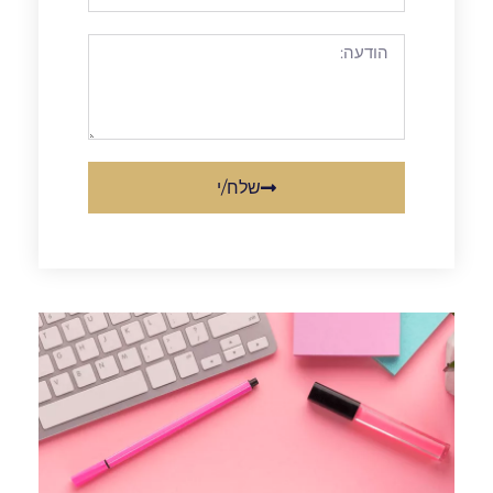
שלח/י