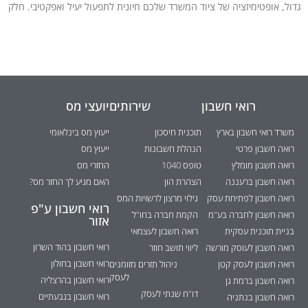
גדול, אופטימיזציה של ציוד המשרד שלכם חיונית לתפעול יעיל ואפקטיבי. חלק
רואי חשבון
שירותים
יועצי מס
משרד רואי חשבון בארץ
תוכנית חיסכון
ייעוץ מס בינלאומי
רואה חשבון פרטי
הנהלת חשבונות
ייעוץ מס
רואה חשבון מומלץ
טופס 1040
החזרי מס
רואה חשבון ברעננה
הצהרת הון
האם מגיע לך החזר מס?
רואה חשבון לפתיחת עסק
גילוי מרצון לרשויות המס
רואי חשבון ע"פ
רואה חשבון לחברה בע"מ
הקמת חברה בחו"ל
אזור
בניית תוכנית עסקית
רואה חשבון לעצמאי
רואי חשבון בהוד השרון
רואה חשבון לעוסק מורשה
ליווי תושב חוזר
רואי חשבון בחולון
רואה חשבון לעסק קטן
ניהול תזרים מזומנים
לעסק
רואי חשבון בהרצליה
רואה חשבון ברמת גן
דו"ח שנתי לעסק
רואי חשבון בגבעתיים
רואה חשבון בנתניה