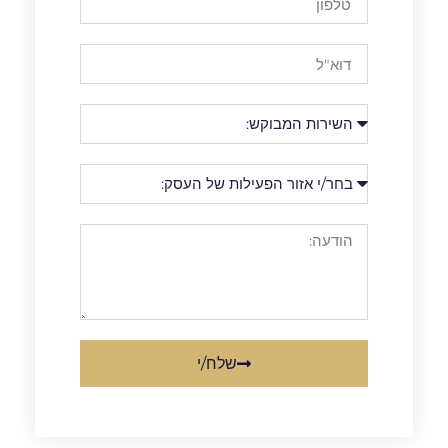
שלח/י