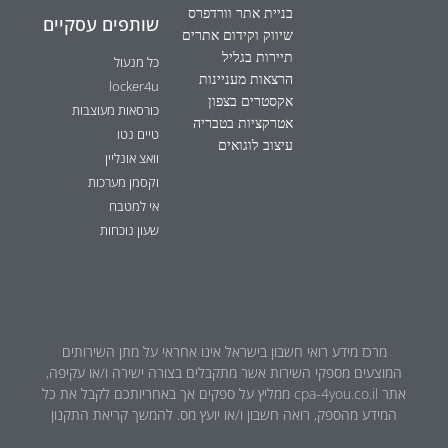
בניית אתר וורדפרס
שותפים עסקיים
שיווק וקידום אתרים
תיירות בגליל
כל מנעול
הרצאות מעניינות
locker4u
אקסטרים בצפון
כורסאות מעוצבות
אטרקציות בטבריה
טיים נטו
עיצוב לוגואים
וואצ אונליין
וקסמן מערכות
אי למטבח
שעון נוכחות
מרכז מידע רואי חשבון בישראל אינו אחראי על מתן השירותים
המוצעים מספקי השירות אשר מתקבלים בצורה ישירה ו/או עקיפה,
אתר cpa-4you.co.il ממליץ על ספקים אך באחריותכם לקבל את כל
המידע מהספק, רואה חשבון ו/או יועץ מס. להמשך קריאת התקנון