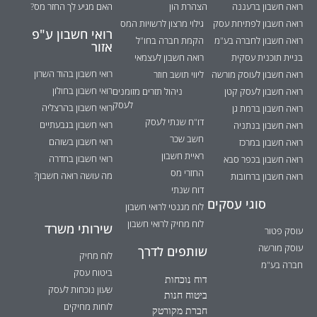
רואה חשבון ברעננה
הצהרת הון
האם מגיע לך החזר מס?
רואה חשבון לפתיחת עסק
גילוי מרצון לרשויות המס
רואי חשבון ע"פ
רואה חשבון לחברה בע"מ
הקמת חברה בחו"ל
אזור
בניית תוכנית עסקית
רואה חשבון לעצמאי
רואי חשבון בהוד השרון
רואה חשבון לעוסק מורשה
ליווי תושב חוזר
רואי חשבון בחולון
רואה חשבון לעסק קטן
ניהול תזרים מזומנים
לעסק
רואי חשבון בהרצליה
רואה חשבון ברמת גן
דו"ח שנתי לעסק
רואי חשבון בגבעתיים
רואה חשבון בנתניה
חשב שכר
רואי חשבון בשוהם
רואה חשבון במרכז
ראיית חשבון
רואי חשבון בחדרה
רואה חשבון בכפר סבא
החזרי מס
מה עושה רואה חשבון?
רואה חשבון ברחובות
דוח שנתי
סוגי עסקים
לוח מגנטי לרואי חשבון
לוח מחיק לרואי חשבון
שירותי משרד
עוסק פטור
עוסק מורשה
שותפים לדרך
לוח מחיק
חברה בע"מ
ביטוח עסק
דוח נוכחות
שעון נוכחות לעסק
ביטוח חנות
לוחות מחיקים
חברת מקורטק