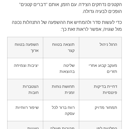
הקטנים נדחקים הצידה. עם הזמן, אותם "דברים קטנים"
הופכים לבעיה גדולה.
כדי לעשות סדר ולהמחיש את ההשפעה של התנהלות נכונה
מול שגויה, אפשר לראות זאת כך:
הרגל ניהול
תוצאה בטווח
השפעה בטווח
קצר
ארוך
מעקב קבוע אחרי
שליטה
יציבות וצמיחה
תזרים
בהוצאות
דחיית בדיקות
תחושת נוחות
הצטברות
פיננסיות
זמנית
חובות
תמחור מדויק
רווח ברור לכל
שיפור רווחיות
עסקה
החלטות לפי
מהירות פעולה
טעויות