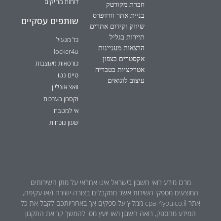
לוחות מחיקים
חברת מקורטק
בניית אתר וורדפרס
שותפים עסקיים
שיווק וקידום אתרים
תיירות בגליל
כל מנעול
הרצאות מעניינות
locker4u
אקסטרים בצפון
כורסאות מעוצבות
אטרקציות בטבריה
טיים נטו
עיצוב לוגואים
וואצ אונליין
וקסמן מערכות
אי למטבח
שעון נוכחות
מרכז מידע רואי חשבון בישראל אינו אחראי על מתן השירותים
המוצעים מספקי השירות אשר מתקבלים בצורה ישירה ו/או עקיפה,
אתר cpa-4you.co.il ממליץ על ספקים אך באחריותכם לקבל את כל
המידע מהספק, רואה חשבון ו/או יועץ מס. להמשך קריאת התקנון