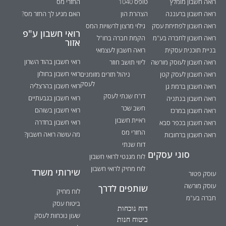
רואה חשבון מומלץ
טופס 1040
החזרי מס
רואה חשבון ברעננה
הצהרת הון
האם מגיע לך החזר מס?
רואה חשבון לפתיחת עסק
גילוי מרצון לרשויות המס
רואי חשבון ע"פ
רואה חשבון לחברה בע"מ
הקמת חברה בחו"ל
אזור
בניית תוכנית עסקית
רואה חשבון לעצמאי
רואי חשבון בהוד השרון
רואה חשבון לעוסק מורשה
ליווי תושב חוזר
רואי חשבון בחולון
רואה חשבון לעסק קטן
ניהול תזרים מזומנים
לעסק
רואי חשבון בהרצליה
רואה חשבון ברמת גן
דו"ח שנתי לעסק
רואי חשבון בגבעתיים
רואה חשבון בנתניה
חשב שכר
רואי חשבון בשוהם
רואה חשבון במרכז
ראיית חשבון
רואי חשבון בחדרה
רואה חשבון בכפר סבא
החזרי מס
מה עושה רואה חשבון?
רואה חשבון ברחובות
דוח שנתי
סוגי עסקים
לוח מגנטי לרואי חשבון
לוח מחיק לרואי חשבון
שירותי משרד
עוסק פטור
עוסק מורשה
שותפים לדרך
לוח מחיק
חברה בע"מ
ביטוח עסק
דוח נוכחות
שעון נוכחות לעסק
ביטוח חנות