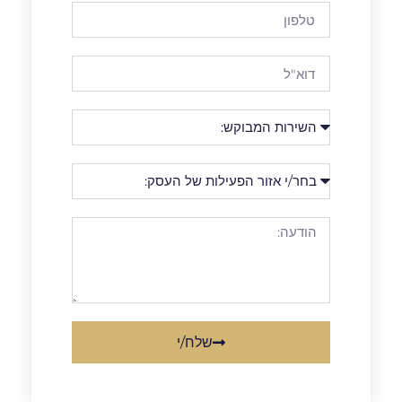
שלח/י