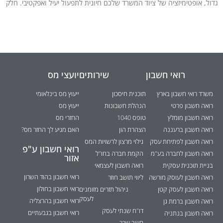
גדול, אופטימיזציה של ציוד המשרד שלכם חיונית לתפעול יעיל ואפקטיבי. חלק
רואי חשבון
שירותים
יועצי מס
משרד רואי חשבון בארץ
תוכנית חיסכון
ייעוץ מס בינלאומי
רואה חשבון פרטי
הנהלת חשבונות
ייעוץ מס
רואה חשבון מומלץ
טופס 1040
החזרי מס
רואה חשבון ברעננה
הצהרת הון
האם מגיע לך החזר מס?
רואה חשבון לפתיחת עסק
גילוי מרצון לרשויות המס
רואי חשבון ע"פ
רואה חשבון לחברה בע"מ
הקמת חברה בחו"ל
אזור
בניית תוכנית עסקית
רואה חשבון לעצמאי
רואי חשבון בהוד השרון
רואה חשבון לעוסק מורשה
ליווי תושב חוזר
רואי חשבון בחולון
רואה חשבון לעסק קטן
ניהול תזרים מזומנים
לעסק
רואי חשבון בהרצליה
רואה חשבון ברמת גן
דו"ח שנתי לעסק
רואי חשבון בגבעתיים
רואה חשבון בנתניה
חשב שכר