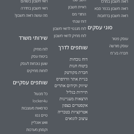
רואי חשבון בשוהם
רואה חשבון במרכז
ראיית חשבון
רואי חשבון בחדרה
רואה חשבון בכפר סבא
החזרי מס
מה עושה רואה חשבון?
רואה חשבון ברחובות
דוח שנתי
סוגי עסקים
לוח מגנטי לרואי חשבון
לוח מחיק לרואי חשבון
שירותי משרד
עוסק פטור
עוסק מורשה
שותפים לדרך
לוח מחיק
חברה בע"מ
ביטוח עסק
דוח נוכחות
שעון נוכחות לעסק
ביטוח חנות
לוחות מחיקים
חברת מקורטק
בניית אתר וורדפרס
שותפים עסקיים
שיווק וקידום אתרים
תיירות בגליל
כל מנעול
הרצאות מעניינות
locker4u
אקסטרים בצפון
כורסאות מעוצבות
אטרקציות בטבריה
טיים נטו
עיצוב לוגואים
וואצ אונליין
וקסמן מערכות