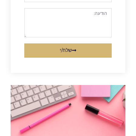
שלח/י