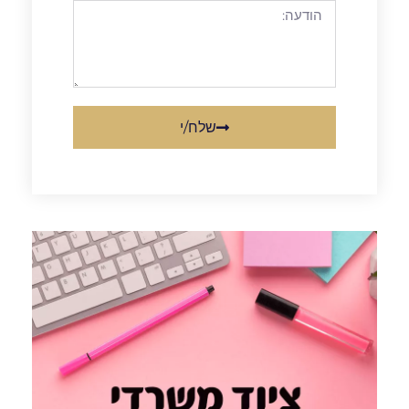
שלח/י