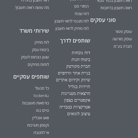
רואי חשבון בחדרה
רואה חשבון בכפר סבא
החזרי מס
מה עושה רואה חשבון?
רואה חשבון ברחובות
דוח שנתי
סוגי עסקים
לוח מגנטי לרואי חשבון
לוח מחיק לרואי חשבון
שירותי משרד
עוסק פטור
עוסק מורשה
שותפים לדרך
לוח מחיק
חברה בע"מ
ביטוח עסק
דוח נוכחות
שעון נוכחות לעסק
ביטוח חנות
לוחות מחיקים
חברת מקורטק
בניית אתר וורדפרס
שותפים עסקיים
שיווק וקידום אתרים
תיירות בגליל
כל מנעול
הרצאות מעניינות
locker4u
אקסטרים בצפון
כורסאות מעוצבות
אטרקציות בטבריה
טיים נטו
עיצוב לוגואים
וואצ אונליין
וקסמן מערכות
אי למטבח