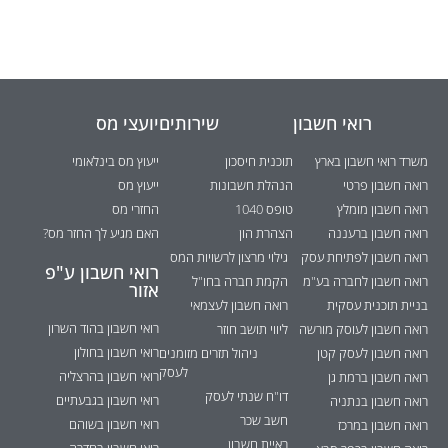
רואי חשבון
שירותים
יועצי מס
משרד רואי חשבון בארץ
תוכנית חיסכון
ייעוץ מס בינלאומי
רואה חשבון פרטי
הנהלת חשבונות
ייעוץ מס
רואה חשבון מומלץ
טופס 1040
החזרי מס
רואה חשבון ברעננה
הצהרת הון
האם מגיע לך החזר מס?
רואה חשבון לפתיחת עסק
גילוי מרצון לרשויות המס
רואי חשבון ע"פ
רואה חשבון לחברה בע"מ
הקמת חברה בחו"ל
אזור
בניית תוכנית עסקית
רואה חשבון לעצמאי
רואי חשבון בהוד השרון
רואה חשבון לעוסק מורשה
ליווי תושב חוזר
רואי חשבון בחולון
רואה חשבון לעסק קטן
ניהול תזרים מזומנים
לעסק
רואי חשבון בהרצליה
רואה חשבון ברמת גן
דו"ח שנתי לעסק
רואי חשבון בגבעתיים
רואה חשבון בנתניה
חשב שכר
רואי חשבון בשוהם
רואה חשבון במרכז
ראיית חשבון