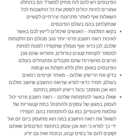
הפיננסים ויש להם לוח מחיק למשרד הם בהחלט
אמורים להיות יכולים לספק את כל התשובות לכל
השאלות ואף לאתר פתרונות יצירתיים לקשיים
שנתקלתם בהם בעולם הפיננסים.
בקשו המלצות – האנשים שיכולים לייעץ לכם באשר
לאיכות רואה חשבון פרטי יותר טוב מכולם הם הלקוחות
שלכם, לכן כדאי ואף מומלץ שתקפידו לפנות לפחות
למספר לקוחות קטנים כגדולים, ותוודאו שהם אכן
מרוצים מהשירות שהם מקבלים ומתנהלים בעולם
הפיננסים באופן חלק וללא תקלות או קנסות.
בדקו את הרישיון שלהם – מאחר וקיימים רמאים
בעולם, תמיד כדאי לוודא שרואה החשבון שיושב מולכם
הוא אכן מוסמך ובעל רישיון לעסוק בתחום.
שאלו באשר להתמחות שלהם – רואה חשבון פרטי יכול
לעסוק במגוון של עסקים ולהתנהל בתת קטגוריות של
עולמות פיננסיים, כמו גם להתמחות בהם. הקפידו
לשאול את רואה החשבון במה הוא מתעסק ביום יום ועל
ידי כך לוודא כי הוא אכן עוסק בתחומי הפיננסים שאתם
זקוקים להם על בסיס קבוע, ובזכות זאת גם יודע