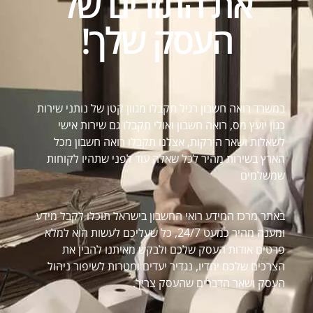
את התזרים של
העסק שלך!
במשרד רואה חשבון רגיל תקבלו מגוון קטן של נותני שירות
כגון יועץ מס, רואה חשבון ואולי תקבלו גם שירות אישי
לשאלות ושאר הירקות, אצלנו תקבלו רואה חשבון מכל
הארץ בשירות מהיר לכל שאלה עוד לפני שתהיו לקוחות
שמשלמים
באתר מרכז המידע רואי החשבון בישראל תוכלו לקבל מידע
ומענה מהיר כמעט 24/7, כל שעליכם לעשות הוא למלא
פרטים אודות העסק שלכם ולבקש מאיתנו להבין את
הצרכים שלכם יחדיו, נגדיר יעדים ומטרות לשיפור ניהול
העסק ושאר הדברים שהעסק צריך.