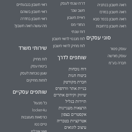
דו"ח שנתי לעסק
רואי חשבון בגבעתיים
רואה חשבון בנתניה
חשב שכר
רואי חשבון בשוהם
רואה חשבון במרכז
ראיית חשבון
רואי חשבון בחדרה
רואה חשבון בכפר סבא
החזרי מס
מה עושה רואה חשבון?
רואה חשבון ברחובות
דוח שנתי
סוגי עסקים
לוח מגנטי לרואי חשבון
לוח מחיק לרואי חשבון
שירותי משרד
עוסק פטור
עוסק מורשה
שותפים לדרך
לוח מחיק
חברה בע"מ
ביטוח עסק
דוח נוכחות
שעון נוכחות לעסק
ביטוח חנות
לוחות מחיקים
חברת מקורטק
בניית אתר וורדפרס
שותפים עסקיים
שיווק וקידום אתרים
תיירות בגליל
כל מנעול
הרצאות מעניינות
locker4u
אקסטרים בצפון
כורסאות מעוצבות
אטרקציות בטבריה
טיים נטו
עיצוב לוגואים
וואצ אונליין