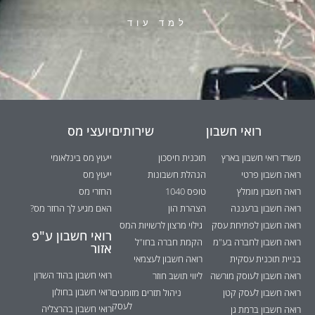
למד עוד
רואי חשבון
שירותים
יועצי מס
משרד רואי חשבון בארץ
תוכנית חיסכון
ייעוץ מס בינלאומי
רואה חשבון פרטי
הנהלת חשבונות
ייעוץ מס
רואה חשבון מומלץ
טופס 1040
החזרי מס
רואה חשבון ברעננה
הצהרת הון
האם מגיע לך החזר מס?
רואה חשבון לפתיחת עסק
גילוי מרצון לרשויות המס
רואי חשבון ע"פ
רואה חשבון לחברה בע"מ
הקמת חברה בחו"ל
אזור
בניית תוכנית עסקית
רואה חשבון לעצמאי
רואי חשבון בהוד השרון
רואה חשבון לעוסק מורשה
ליווי תושב חוזר
רואי חשבון בחולון
רואה חשבון לעסק קטן
ניהול תזרים מזומנים
לעסק
רואי חשבון בהרצליה
רואה חשבון ברמת גן