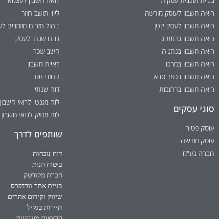
בניית תוכנית עסקית
רואה חשבון לעצמאי
רואה חשבון לעוסק מורשה
ליווי תושב חוזר
רואה חשבון לעסק קטן
ניהול תזרים מזומנים ל
רואה חשבון ברמת גן
דו"ח שנתי לעסק
רואה חשבון בנתניה
חשב שכר
רואה חשבון במרכז
ראיית חשבון
רואה חשבון בכפר סבא
החזרי מס
רואה חשבון ברחובות
דוח שנתי
לוח מגנטי לרואי חשבון
סוגי עסקים
לוח מחיק לרואי חשבון
עוסק פטור
שותפים לדרך
עוסק מורשה
חברה בע"מ
דוח נוכחות
ביטוח חנות
חברת מקורטק
בניית אתר וורדפרס
שיווק וקידום אתרים
תיירות בגליל
הרצאות מעניינות