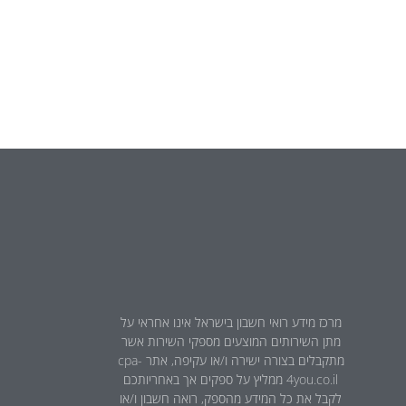
מרכז מידע רואי חשבון בישראל אינו אחראי על
מתן השירותים המוצעים מספקי השירות אשר
מתקבלים בצורה ישירה ו/או עקיפה, אתר cpa-
4you.co.il ממליץ על ספקים אך באחריותכם
לקבל את כל המידע מהספק, רואה חשבון ו/או