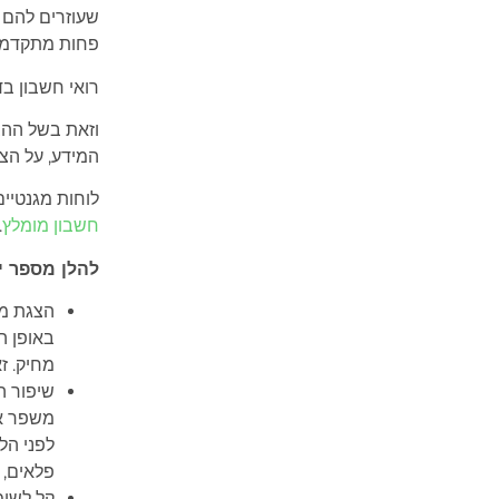
שעוזרים להם ל
פחות מתקדמים
רואי חשבון ב
וזאת בשל ההב
המידע, על הצד
לוחות מגנטיים
חשבון מומלץ
.
להלן מספר ית
הצגת מיד
באופן ה
מחיק. ז
שיפור ה
משפר את
לפני הל
פלאים, 
קל לשימ