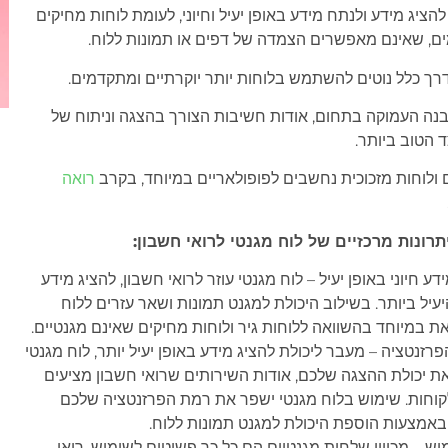
הציג מידע ולנתח מידע באופן יעיל וחיוני, לעומת לוחות מחיקים
, שאינם מאפשרים הצמדה של דפים או תמונות ללוח.
דרך כלל נוטים להשתמש בלוחות יותר יוקרתיים ומתקדמים.
נה העמוקה בתחום, אודות חשיבות הצורך בהצגה וניתוח של
 הטוב ביותר.
 ולוחות מזכוכית נחשבים לפופולאריים במיוחד, בקרב
רואה
רונות מרכזיים של לוח מגנטי לרואי חשבון:
ע חיוני באופן יעיל – לוח מגנטי עוזר לרואי חשבון, להציג מידע
יעיל ביותר. בשילוב היכולת למגנט תמונות ושאר עזרים ללוח
את במיוחד בהשוואה ללוחות גיר ולוחות מחיקים שאינם מגנטיים.
פרזנטציה – מעבר ליכולת להציג מידע באופן יעיל יותר, לוח מגנטי
 יכולת ההצגה שלכם, אודות השירותים שרואי חשבון מציעים
קוחות. שימוש בלוח מגנטי ישפר את רמת הפרזנטציה שלכם
באמצעות הוספת היכולת למגנט תמונות ללוח.
וש – מכיוון שלחות מגנטיים הם כל כך פשוטים לשימוש, רואי