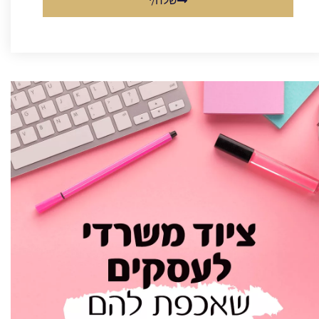
שלח/י