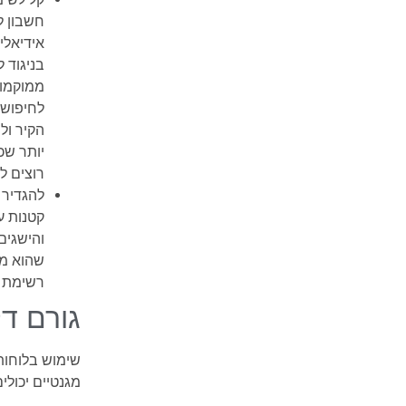
חשבון ל
אידיאל
בניגוד 
ממוקמות
לחיפוש 
הקיר ול
יותר שכ
רוצים ל
להגדיר 
קטנות ע
והישגים
שהוא מא
רשימת 
גורם ד
שימוש בלוחות
מגנטיים יכולי