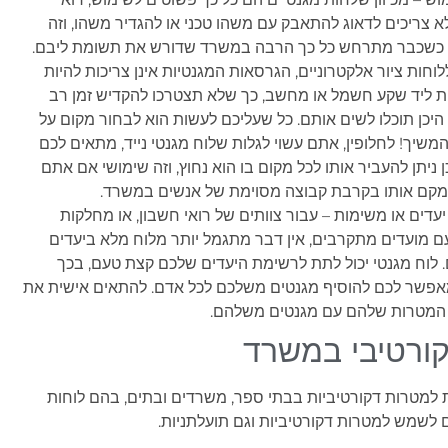
א צריכים לדאוג להתאבק עם משהו טכני או להגדיר משהו, וזה
י כשכבר מתרחש כל כך הרבה במשרד שדורש את תשומת ליבם.
ללוחות ציור אלקטרוניים, הגרסאות המגנטיות אינן צריכות להיות
 ליד שקע חשמל או מחשב, כך שלא תצטרכו להקדיש זמן רב
היכן תוכלו לשים אותם. כל שעליכם לעשות הוא לבחור מקום על
המשיך! לחלופין, אתם עשוי לגלות שלוח מגנטי נייד, מתאים לכם
ן ניתן להעביר אותו לכל מקום בו הוא נחוץ, וזה שימושי אם אתם
מקם אותו בקרבת קבוצה מסוימת של אנשים במשרד.
יעדים או משימות – עבור צוותים של רואי חשבון, או מחלקות
ם מועדים מתקרבים, אין דבר מתגמל יותר מלוח מלא ביעדים
. לוח מגנטי יכול לתת לרשימת היעדים שלכם קצת טעם, בכך
פשר לכם להוסיף מגנטים משלכם לכל אדם. להתאים אישית את
המטרות שלהם עם מגנטים משלהם.
קורטיבי במשרד
 למטרות דקורטיביות בבתי ספר, משרדים ובתים, בהם לוחות
ם לשמש למטרות דקורטיביות וגם תועלתניות.