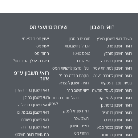
רואי חשבון
שירותים
יועצי מס
משרד רואי חשבון בארץ
תוכנית חיסכון
ייעוץ מס בינלאומי
רואה חשבון פרטי
הנהלת חשבונות
ייעוץ מס
רואה חשבון מומלץ
טופס 1040
החזרי מס
רואה חשבון ברעננה
הצהרת הון
האם מגיע לך החזר מס?
רואה חשבון לפתיחת עסק
גילוי מרצון לרשויות המס
רואי חשבון ע"פ
רואה חשבון לחברה בע"מ
הקמת חברה בחו"ל
אזור
בניית תוכנית עסקית
רואה חשבון לעצמאי
רואי חשבון בהוד השרון
רואה חשבון לעוסק מורשה
ליווי תושב חוזר
רואי חשבון בחולון
רואה חשבון לעסק קטן
ניהול תזרים מזומנים
לעסק
רואי חשבון בהרצליה
רואה חשבון ברמת גן
דו"ח שנתי לעסק
רואי חשבון בגבעתיים
רואה חשבון בנתניה
חשב שכר
רואי חשבון בשוהם
רואה חשבון במרכז
ראיית חשבון
רואי חשבון בחדרה
רואה חשבון בכפר סבא
החזרי מס
מה עושה רואה חשבון?
רואה חשבון ברחובות