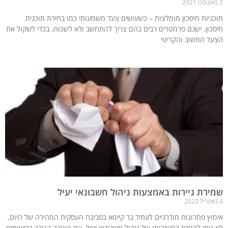
2 באוגוסט 2021
תוכניות חיסכון מומלצות – כשעושים צעד משמעותי כמו בחירת תוכנית
חיסכון, ישנם פרמטרים רבים בהם צריך להתחשב ולא לשכוח, בכדי לשקול את
הצעד החשוב והקריטי
שמירת ניירות באמצעות ניהול חשבונאי יעיל
4 באפריל 2023
אימוץ פתרונות מודרניים לעתיד בר קיימא בסביבה העסקית המהירה של היום,
לא ניתן להפריז בחשיבותו של ניהול חשבונאי יעיל. עם הצורך הגובר ברישומים