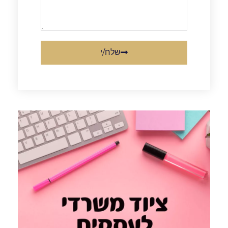
שלח/י