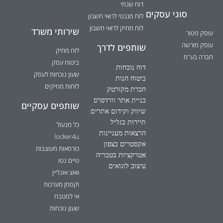
דוח שנתי
סוגי עסקים
לוח מגנטי לרואי חשבון
לוח מחיק לרואי חשבון
שירותי משרד
עוסק פטור
עוסק מורשה
שותפים לדרך
לוח מחיק
חברה בע"מ
ביטוח עסק
דוח נוכחות
שעון נוכחות לעסק
ביטוח חנות
לוחות מחיקים
חברת מקורטק
בניית אתר וורדפרס
שותפים עסקיים
שיווק וקידום אתרים
תיירות בגליל
כל מנעול
הרצאות מעניינות
locker4u
אקסטרים בצפון
כורסאות מעוצבות
אטרקציות בטבריה
טיים נטו
עיצוב לוגואים
וואצ אונליין
וקסמן מערכות
אי למטבח
שעון נוכחות