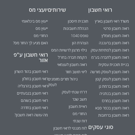
רואי חשבון
שירותים
יועצי מס
משרד רואי חשבון בארץ
תוכנית חיסכון
ייעוץ מס בינלאומי
רואה חשבון פרטי
הנהלת חשבונות
ייעוץ מס
רואה חשבון מומלץ
טופס 1040
החזרי מס
רואה חשבון ברעננה
הצהרת הון
האם מגיע לך החזר מס?
רואה חשבון לפתיחת עסק
גילוי מרצון לרשויות המס
רואי חשבון ע"פ
רואה חשבון לחברה בע"מ
הקמת חברה בחו"ל
אזור
בניית תוכנית עסקית
רואה חשבון לעצמאי
רואי חשבון בהוד השרון
רואה חשבון לעוסק מורשה
ליווי תושב חוזר
רואי חשבון בחולון
רואה חשבון לעסק קטן
ניהול תזרים מזומנים
לעסק
רואי חשבון בהרצליה
רואה חשבון ברמת גן
דו"ח שנתי לעסק
רואי חשבון בגבעתיים
רואה חשבון בנתניה
חשב שכר
רואי חשבון בשוהם
רואה חשבון במרכז
ראיית חשבון
רואי חשבון בחדרה
רואה חשבון בכפר סבא
החזרי מס
מה עושה רואה חשבון?
רואה חשבון ברחובות
דוח שנתי
סוגי עסקים
לוח מגנטי לרואי חשבון