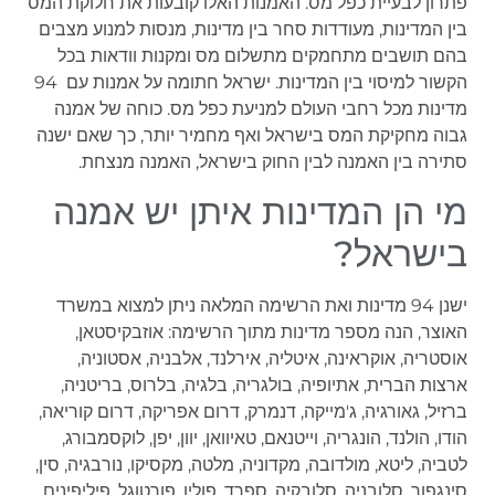
פתרון לבעיית כפל מס. האמנות האלו קובעות את חלוקת המס
בין המדינות, מעודדות סחר בין מדינות, מנסות למנוע מצבים
בהם תושבים מתחמקים מתשלום מס ומקנות וודאות בכל
הקשור למיסוי בין המדינות. ישראל חתומה על אמנות עם 94
מדינות מכל רחבי העולם למניעת כפל מס. כוחה של אמנה
גבוה מחקיקת המס בישראל ואף מחמיר יותר, כך שאם ישנה
סתירה בין האמנה לבין החוק בישראל, האמנה מנצחת.
מי הן המדינות איתן יש אמנה
בישראל?
ישנן 94 מדינות ואת הרשימה המלאה ניתן למצוא במשרד
האוצר, הנה מספר מדינות מתוך הרשימה: אוזבקיסטאן,
אוסטריה, אוקראינה, איטליה, אירלנד, אלבניה, אסטוניה,
ארצות הברית, אתיופיה, בולגריה, בלגיה, בלרוס, בריטניה,
ברזיל, גאורגיה, ג'מייקה, דנמרק, דרום אפריקה, דרום קוריאה,
הודו, הולנד, הונגריה, וייטנאם, טאיוואן, יוון, יפן, לוקסמבורג,
לטביה, ליטא, מולדובה, מקדוניה, מלטה, מקסיקו, נורבגיה, סין,
סינגפור, סלובניה, סלובקיה, ספרד, פולין, פורטוגל, פיליפינים,