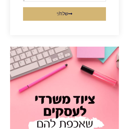
שלח/י