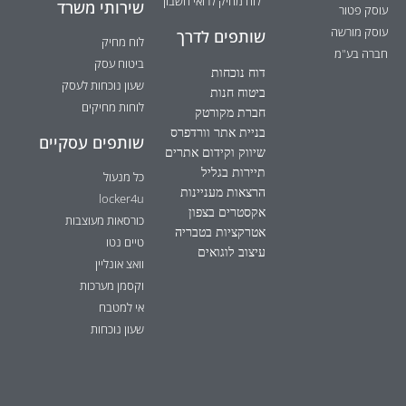
לוח מחיק לרואי חשבון
שירותי משרד
עוסק פטור
עוסק מורשה
שותפים לדרך
לוח מחיק
חברה בע"מ
ביטוח עסק
דוח נוכחות
שעון נוכחות לעסק
ביטוח חנות
לוחות מחיקים
חברת מקורטק
בניית אתר וורדפרס
שותפים עסקיים
שיווק וקידום אתרים
תיירות בגליל
כל מנעול
הרצאות מעניינות
locker4u
אקסטרים בצפון
כורסאות מעוצבות
אטרקציות בטבריה
טיים נטו
עיצוב לוגואים
וואצ אונליין
וקסמן מערכות
אי למטבח
שעון נוכחות