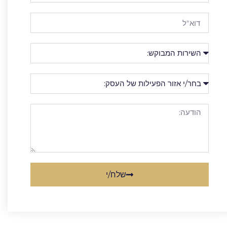
שלח/י