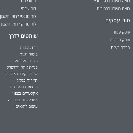
רואה חשבון בכפר סבא
החזרי מס
רואה חשבון ברחובות
דוח שנתי
לוח מגנטי לרואי חשבון
סוגי עסקים
לוח מחיק לרואי חשבון
עוסק פטור
שותפים לדרך
עוסק מורשה
חברה בע"מ
דוח נוכחות
ביטוח חנות
חברת מקורטק
בניית אתר וורדפרס
שיווק וקידום אתרים
תיירות בגליל
הרצאות מעניינות
אקסטרים בצפון
אטרקציות בטבריה
עיצוב לוגואים