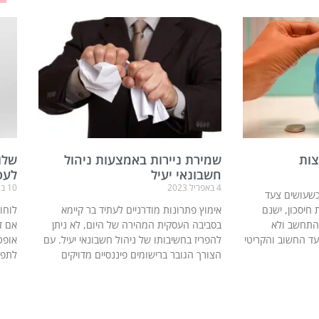
צות
שמירת ניירות באמצעות ניהול
שלו
חשבונאי יעיל
לעס
4 באפריל 2023
10 ביולי 2023
 כשעושים צעד
חיסכון, ישנם
אימוץ פתרונות מודרניים לעתיד בר קיימא
לוחו
התחשב ולא
בסביבה העסקית המהירה של היום, לא ניתן
אם ז
עד החשוב והקריטי
להפריז בחשיבותו של ניהול חשבונאי יעיל. עם
אופט
הצורך הגובר ברישומים פיננסיים מדויקים
לתפע