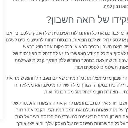
או נבין למה.
ידו של רואה חשבון?
רכז עבורכם את כל ההתנהלות הפיננסית של העסק שלכם, בין אם
או עסק גדול, יש לכם הוצאות, הכנסות דוחות להגיש, מיסים לשלם
 של רואה חשבון בכפר סבא או בכל מקום אחר הוא בראש
 לאסוף את כל המידע האפשרי בנוגע להתנהלות הפיננסית של
בוניות שהוצאת במהלך החודש ללקוחותיך, קבלות ששילמת
צאות, תשלומים לספקים ועוד.
חשבון מרכז אצלו את כל המידע שאתם מעביר לו והוא שומר את
די להוכיח במקרה הצורך מול רשויות המיסים, הוא ממלא דוח
תי – הצהרת הון, מתנהל מול מס הכנסה ועוד.
חשבון יודע איך לנתב בהתאם לחוק את ההוצאות וההכנסות של
 על מנת שאתה תשלם את המס המינימלי ותקבל את הרווח
אה חשבון בכפר סבא יפנה למשרדי מס הכנסה בעיר על מנת
על כל החשבונות הפיננסיים של העסק שלך, והוא ייצג אותך