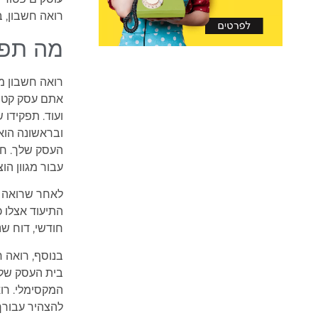
רואה חשבון, בו
מה תפק
רואה חשבון מ
אתם עסק קטן 
ועוד. תפקידו
ובראשונה הוא
העסק שלך. חש
עבור מגוון הו
לאחר שרואה ה
התיעוד אצלו כ
חודשי, דוח שנ
בנוסף, רואה 
בית העסק שלך
המקסימלי. רו
להצהיר עבורך 