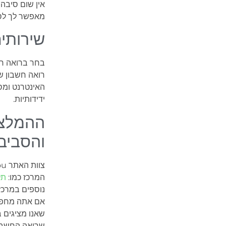
אין שום סיבה 
מאפשר לך לסי
שירותי
בחר ברואה חש
רואה חשבון ש
האינטרנט ומס
ידידותיות.
ההמלצה
והסביב
המרכז כמו:
תל
נוספים במרכז
אם אתה מחפש 
שאנו מציגים 
שרואה החשבון