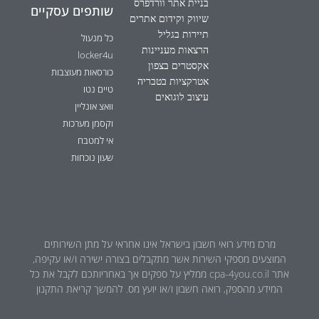
בניית אתר וורדפרס
שותפים עסקיים
שיווק וקידום אתרים
תיירות בגליל
כל מנעול
הרצאות מעניינות
locker4u
אקסטרים בצפון
כורסאות מעוצבות
אטרקציות בטבריה
טיים נטו
עיצוב לוגואים
וואצ אונליין
וקסמן מערכות
אי למטבח
שעון נוכחות
מרכז מידע רואי חשבון בישראל אינו אחראי על מתן השירותים
המוצעים מספקי השירות אשר מתקבלים בצורה ישירה ו/או עקיפה,
אתר cpa-4you.co.il ממליץ על ספקים אך באחריותכם לקבל את כל
המידע מהספק, רואה חשבון ו/או יועץ מס. להמשך קריאת התקנון