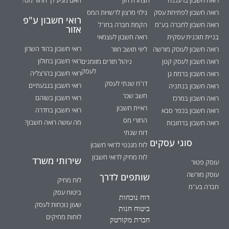
רואה חשבון ברעננה
הצהרת הון
האם מגיע לך החזר מס?
רואה חשבון לפתיחת עסק
גילוי מרצון לרשויות המס
רואי חשבון ע"פ
רואה חשבון לחברה בע"מ
הקמת חברה בחו"ל
אזור
בניית תוכנית עסקית
רואה חשבון לעצמאי
רואי חשבון בהוד השרון
רואה חשבון לעוסק מורשה
ליווי תושב חוזר
רואי חשבון בחולון
רואה חשבון לעסק קטן
ניהול תזרים מזומנים
לעסק
רואי חשבון בהרצליה
רואה חשבון ברמת גן
דו"ח שנתי לעסק
רואי חשבון בגבעתיים
רואה חשבון בנתניה
חשב שכר
רואי חשבון בשוהם
רואה חשבון במרכז
ראיית חשבון
רואי חשבון בחדרה
רואה חשבון בכפר סבא
החזרי מס
מה עושה רואה חשבון?
רואה חשבון ברחובות
דוח שנתי
סוגי עסקים
לוח מגנטי לרואי חשבון
לוח מחיק לרואי חשבון
שירותי משרד
עוסק פטור
עוסק מורשה
שותפים לדרך
לוח מחיק
חברה בע"מ
ביטוח עסק
דוח נוכחות
שעון נוכחות לעסק
ביטוח חנות
לוחות מחיקים
חברת מקורטק