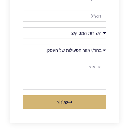
שלח/י